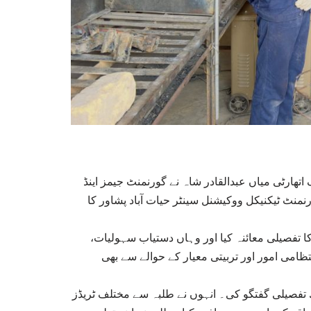
 اتھارٹی میاں عبدالقادر شاہ نے گورنمنٹ جیمز اینڈ
رنمنٹ ٹیکنیکل ووکیشنل سینٹر حیات آباد پشاور کا
کا تفصیلی معائنہ کیا اور وہاں دستیاب سہولیات
تظامی امور اور تربیتی معیار کے حوالے سے بھی
ھ تفصیلی گفتگو کی۔ انہوں نے طلبہ سے مختلف ٹریڈز