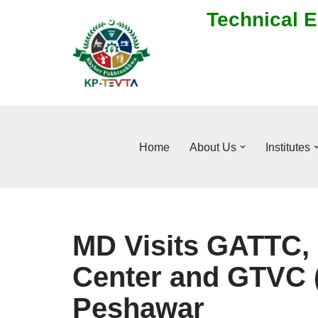
Technical E
Skip
to
content
Home
About Us
Institutes
MD Visits GATTC,
Center and GTVC 
Peshawar