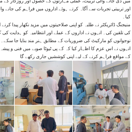
میں دی جانے والی تربیت، عملی مہارتوں کے حصول اور روزگار کے مواق
اور تربیتی تجربات سے آگاہ کرتے ہوئے اداروں میں فراہم کی جانے وال
کیا۔
منیجنگ ڈائریکٹر نے طلبہ کو اپنی صلاحیتوں میں مزید نکھار پیدا کرن
کی تلقین کی۔ انہوں نے اداروں کے عملے اور انتظامیہ کو ہدایت کی کہ 
نوجوانوں کو مارکیٹ کی ضروریات کے مطابق ہنر مند بنایا جا سکے۔
انہوں نے اس عزم کا اظہار کیا کہ کے پی ٹیوٹا صوبے میں فنی و پیشہ 
کے مواقع فراہم کرنے کے لیے اپنی کوششیں جاری رکھے گا