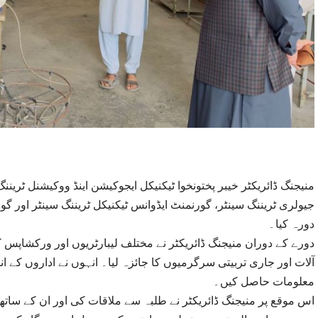
منیجنگ ڈائریکٹر خیبر پختونخوا ٹیکنیکل ایجوکیشن اینڈ ووکیشنل ٹریننگ
جیولری ٹریننگ سینٹر، گورنمنٹ ایڈوانس ٹیکنیکل ٹریننگ سینٹر اور گو
دورہ کیا۔
دورے کے دوران منیجنگ ڈائریکٹر نے مختلف لیبارٹریوں اور ورکشاپس ،
آلات اور جاری تربیتی سرگرمیوں کا جائزہ لیا۔ انہوں نے اداروں کے ان
معلومات حاصل کیں۔
اس موقع پر منیجنگ ڈائریکٹر نے طلبہ سے ملاقات کی اور ان کے سات