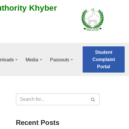
uthority Khyber
Student
Complaint
nloads
Media
Passouts
Portal
Recent Posts