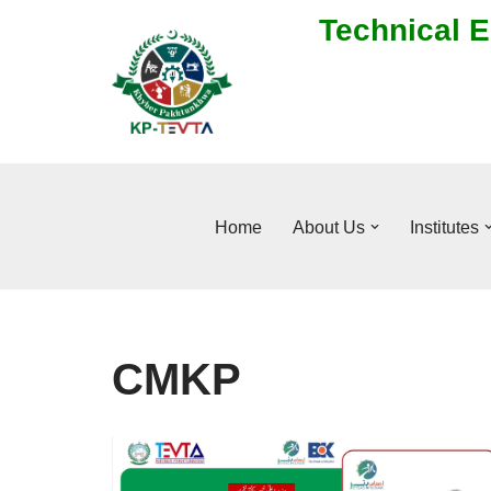
Technical E
Skip
to
content
Home
About Us
Institutes
CMKP