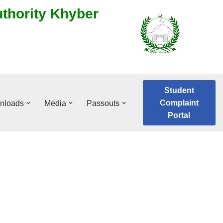
uthority Khyber
Student
Complaint
nloads
Media
Passouts
Portal